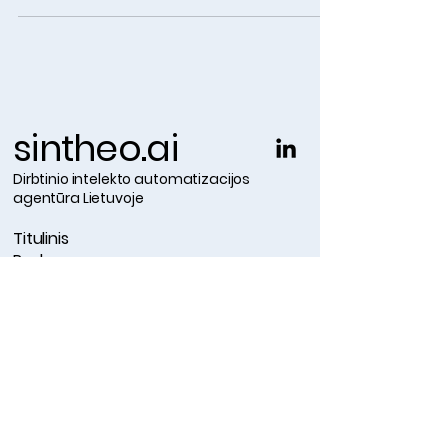
sintheo.ai
Dirbtinio intelekto automatizacijos
agentūra Lietuvoje
Titulinis
Paslaugos
Sėkmės istorijos
Įrankiai ir technologijos
Naujienos
El.paštas:
kristupas@coagency.lt
Tel:
+370 612 62 326
Adresas: Paupio g. 50-136, LT-11341,
Vilnius