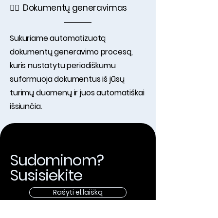
✓⃝ Dokumentų generavimas
Sukuriame automatizuotą
dokumentų generavimo procesą,
kuris nustatytu periodiškumu
suformuoja dokumentus iš jūsų
turimų duomenų ir juos automatiškai
išsiunčia.
Sudominom?
Susisiekite
Rašyti el.laišką
30min nemokama konsultacija