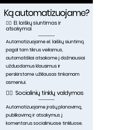
Ką automatizuojame?
✓⃝ El. laiškų siuntimas ir
atsakymai
Automatizuojame el. laiškų siuntimą
pagal tam tikrus veiksmus,
automatiškai atsakome į dažniausiai
užduodamus klausimus ir
perskirstome užklausas tinkamam
asmeniui.
✓⃝ Socialinių tinklų valdymas
Automatizuojame įrašų planavimą,
publikavimą ir atsakymus į
komentarus socialiniuose tinkluose.